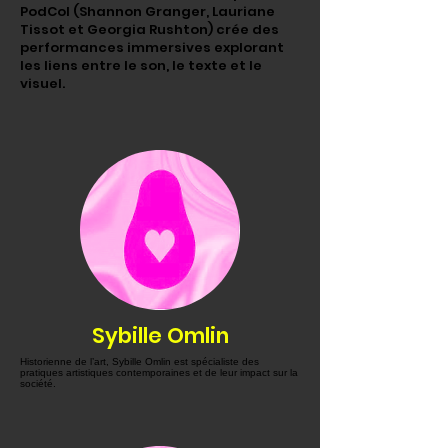
PodCol (Shannon Granger, Lauriane
Tissot et Georgia Rushton) crée des
performances immersives explorant
les liens entre le son, le texte et le
visuel.
Sybille Omlin
Historienne de l’art, Sybille Omlin est spécialiste des
pratiques artistiques contemporaines et de leur impact sur la
société.